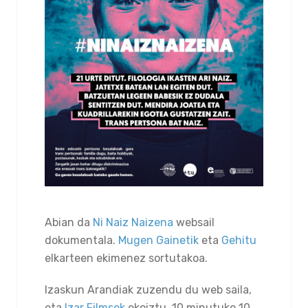
Abian da
Ni Naiz Naizena
websail
dokumentala.
Mugen Gainetik
eta
Gehitu
elkarteen ekimenez sortutakoa.
Izaskun Arandiak zuzendu du web saila,
eta
Izar Filmsek
ekoiztu. 10 minutuko 10