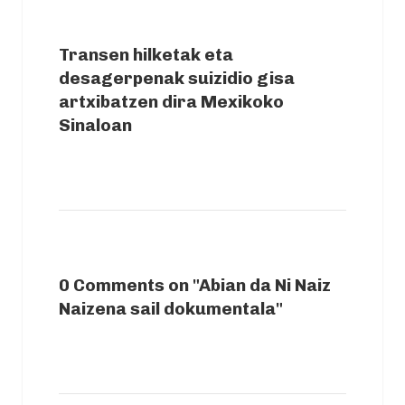
NEXT ARTICLE
Transen hilketak eta
desagerpenak suizidio gisa
artxibatzen dira Mexikoko
Sinaloan
0 Comments on "Abian da Ni Naiz
Naizena sail dokumentala"