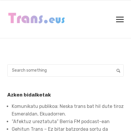
Azken bidalketak
Komunikatu publikoa: Neska trans bat hil dute tiroz
Esmeraldan, Ekuadorren.
“Afektuz ureztatuta” Berria FM podcast-ean
Gehitun Trans – Ez bitar batzordea sortu da