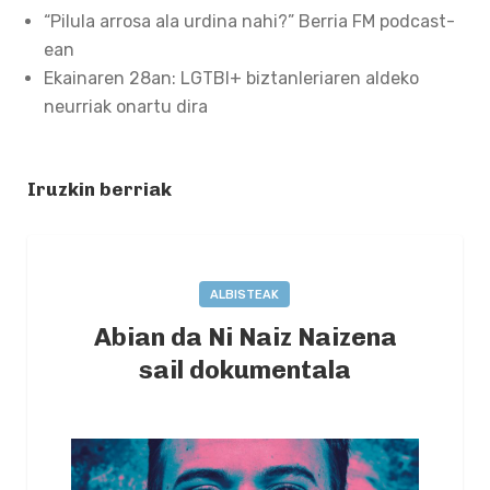
“Pilula arrosa ala urdina nahi?” Berria FM podcast-
ean
Ekainaren 28an: LGTBI+ biztanleriaren aldeko
neurriak onartu dira
Iruzkin berriak
ALBISTEAK
Abian da Ni Naiz Naizena
sail dokumentala
2021-05-12
BY
LUISTXOCS
0 COMMENTS