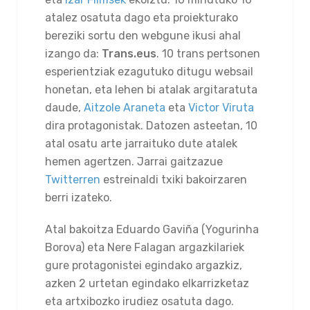
atalez osatuta dago eta proiekturako
bereziki sortu den webgune ikusi ahal
izango da:
Trans.eus
. 10 trans pertsonen
esperientziak ezagutuko ditugu websail
honetan, eta lehen bi atalak argitaratuta
daude,
Aitzole Araneta
eta
Victor Viruta
dira protagonistak. Datozen asteetan, 10
atal osatu arte jarraituko dute atalek
hemen agertzen. Jarrai gaitzazue
Twitterren
estreinaldi txiki bakoirzaren
berri izateko.
Atal bakoitza Eduardo Gaviña (Yogurinha
Borova) eta Nere Falagan argazkilariek
gure protagonistei egindako argazkiz,
azken 2 urtetan egindako elkarrizketaz
eta artxibozko irudiez osatuta dago.