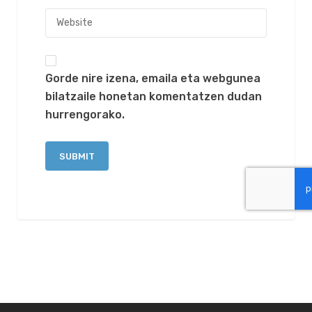
Gorde nire izena, emaila eta webgunea
bilatzaile honetan komentatzen dudan
hurrengorako.