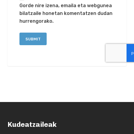
Gorde nire izena, emaila eta webgunea
bilatzaile honetan komentatzen dudan
hurrengorako.
Kudeatzaileak