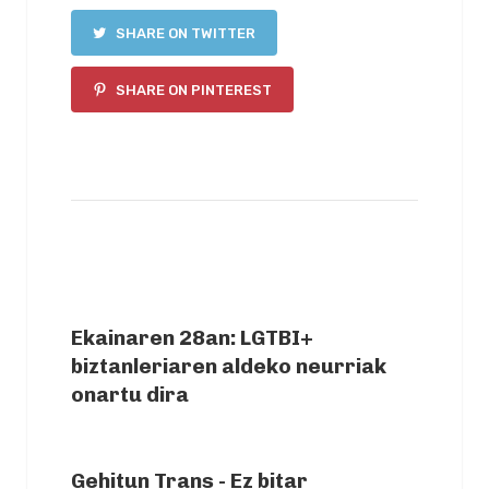
SHARE ON TWITTER
SHARE ON PINTEREST
PREVIOUS ARTICLE
Ekainaren 28an: LGTBI+
biztanleriaren aldeko neurriak
onartu dira
NEXT ARTICLE
Gehitun Trans - Ez bitar