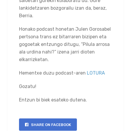
saioetan gurekin kolaboratu du. Gure
lankidetzaren bozgorailu izan da, beraz,
Berria.
Honako podcast honetan Julen Gorosabel
pertsona trans ez bitarraren bizipen eta
gogoetak entzungo ditugu, “Pilula arrosa
ala urdina nahi?” izena jarri dioten
elkarrizketan.
Hementxe duzu podcast-aren
LOTURA
Gozatu!
Entzun bi biek esateko dutena.
SHARE ON FACEBOOK