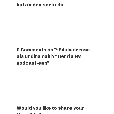
batzordea sortu da
0 Comments on "“Pilula arrosa
ala urdina nahi?” Berria FM
podcast-ean"
Would you like to share your