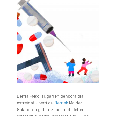
Berria FMko laugarren denboraldia
estreinatu berri du
Berriak
Maider
Galardiren gidaritzapean eta lehen