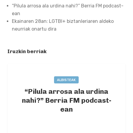
“Pilula arrosa ala urdina nahi?” Berria FM podcast-
ean
Ekainaren 28an: LGTBI+ biztanleriaren aldeko
neurriak onartu dira
Iruzkin berriak
ALBISTEAK
“Pilula arrosa ala urdina
nahi?” Berria FM podcast-
ean
2022-10-03
BY
AINTZANE MUGURUZA
0
COMMENTS