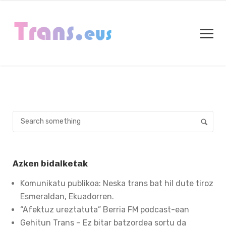
Azken bidalketak
Komunikatu publikoa: Neska trans bat hil dute tiroz
Esmeraldan, Ekuadorren.
“Afektuz ureztatuta” Berria FM podcast-ean
Gehitun Trans – Ez bitar batzordea sortu da