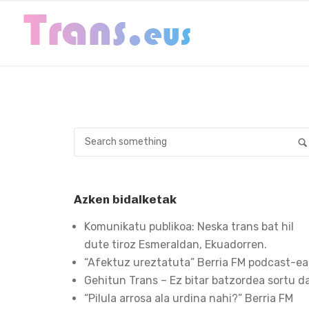
Azken bidalketak
Komunikatu publikoa: Neska trans bat hil
dute tiroz Esmeraldan, Ekuadorren.
“Afektuz ureztatuta” Berria FM podcast-e
Gehitun Trans – Ez bitar batzordea sortu d
“Pilula arrosa ala urdina nahi?” Berria FM