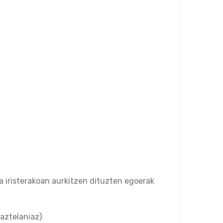
iristerakoan aurkitzen dituzten egoerak
aztelaniaz)