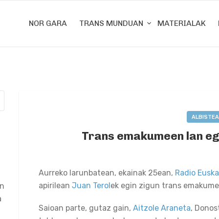
NOR GARA
TRANS MUNDUAN
MATERIALAK
ALBISTEA
Trans emakumeen lan eg
2022-06-27
BY
AINTZANE M
Aurreko larunbatean, ekainak 25ean,
Radio Euska
apirilean
Juan Terol
ek egin zigun trans emakumee
an
a
Saioan parte, gutaz gain,
Aitzole Araneta
, Donos