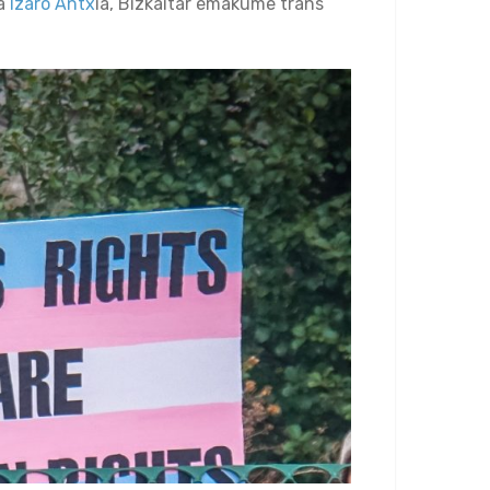
ta
Izaro Antx
ia, Bizkaitar emakume trans