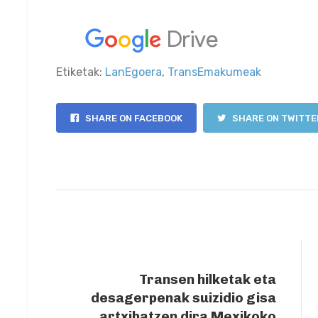
Etiketak:
LanEgoera
,
TransEmakumeak
SHARE ON FACEBOOK
SHARE ON TWITTE
PREVIOUS ARTICLE
Transen hilketak eta
desagerpenak suizidio gisa
artxibatzen dira Mexikoko