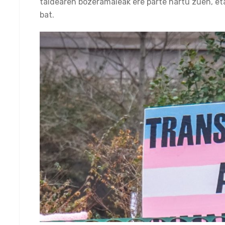
taldearen bozeramaleak ere parte hartu zuen, e
bat.