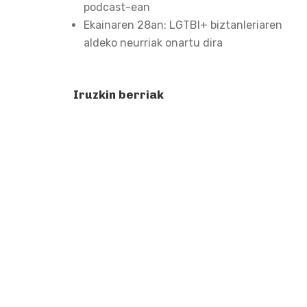
podcast-ean
Ekainaren 28an: LGTBI+ biztanleriaren
aldeko neurriak onartu dira
Iruzkin berriak