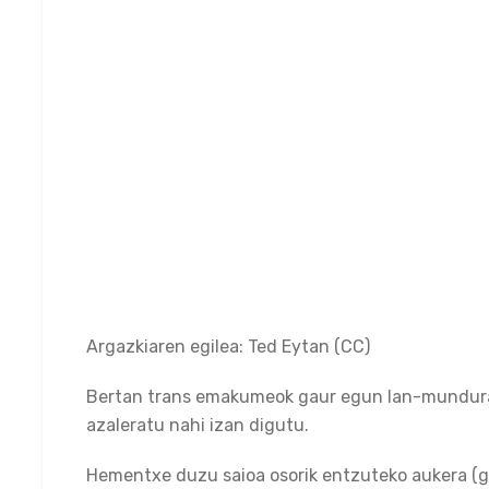
Argazkiaren egilea: Ted Eytan (CC)
Bertan trans emakumeok gaur egun lan-mundura 
azaleratu nahi izan digutu.
Hementxe duzu saioa osorik entzuteko aukera (g