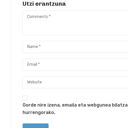
Utzi erantzuna
Gorde nire izena, emaila eta webgunea bilat
hurrengorako.