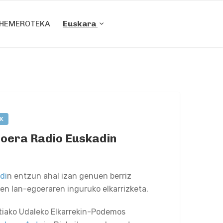
HEMEROTEKA
Euskara
K
oera Radio Euskadin
UGURUZA
0 COMMENTS
di
n entzun ahal izan genuen berriz
n lan-egoeraren inguruko elkarrizketa.
tiako Udaleko Elkarrekin-Podemos