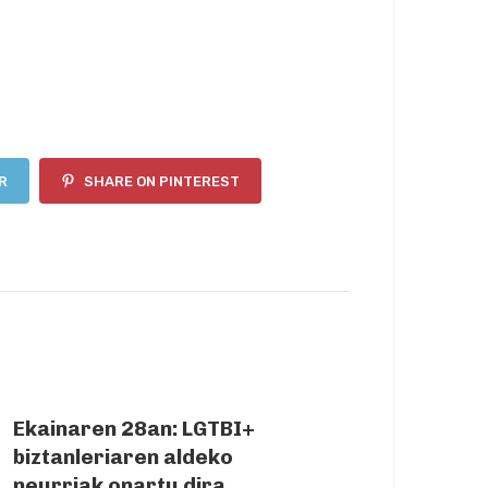
R
SHARE ON PINTEREST
NEXT ARTICLE
Ekainaren 28an: LGTBI+
biztanleriaren aldeko
neurriak onartu dira