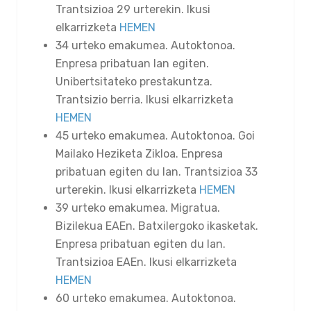
Trantsizioa 29 urterekin. Ikusi
elkarrizketa
HEMEN
34 urteko emakumea. Autoktonoa.
Enpresa pribatuan lan egiten.
Unibertsitateko prestakuntza.
Trantsizio berria. Ikusi elkarrizketa
HEMEN
45 urteko emakumea. Autoktonoa. Goi
Mailako Heziketa Zikloa. Enpresa
pribatuan egiten du lan. Trantsizioa 33
urterekin. Ikusi elkarrizketa
HEMEN
39 urteko emakumea. Migratua.
Bizilekua EAEn. Batxilergoko ikasketak.
Enpresa pribatuan egiten du lan.
Trantsizioa EAEn. Ikusi elkarrizketa
HEMEN
60 urteko emakumea. Autoktonoa.