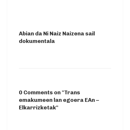
NEXT ARTICLE
Abian da Ni Naiz Naizena sail
dokumentala
0 Comments on "Trans
emakumeen lan egoera EAn –
Elkarrizketak"