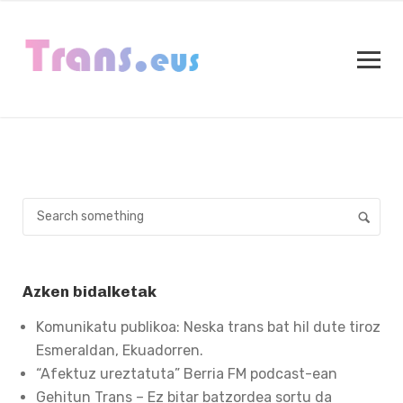
Azken bidalketak
Komunikatu publikoa: Neska trans bat hil dute tiroz
Esmeraldan, Ekuadorren.
“Afektuz ureztatuta” Berria FM podcast-ean
Gehitun Trans – Ez bitar batzordea sortu da