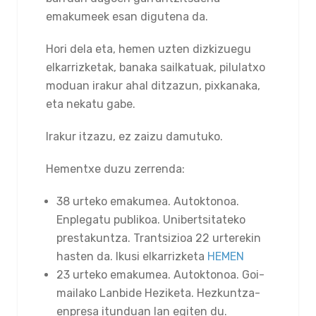
emakumeek esan digutena da.
Hori dela eta, hemen uzten dizkizuegu
elkarrizketak, banaka sailkatuak, pilulatxo
moduan irakur ahal ditzazun, pixkanaka,
eta nekatu gabe.
Irakur itzazu, ez zaizu damutuko.
Hementxe duzu zerrenda:
38 urteko emakumea. Autoktonoa.
Enplegatu publikoa. Unibertsitateko
prestakuntza. Trantsizioa 22 urterekin
hasten da. Ikusi elkarrizketa
HEMEN
23 urteko emakumea. Autoktonoa. Goi-
mailako Lanbide Heziketa. Hezkuntza-
enpresa itunduan lan egiten du.