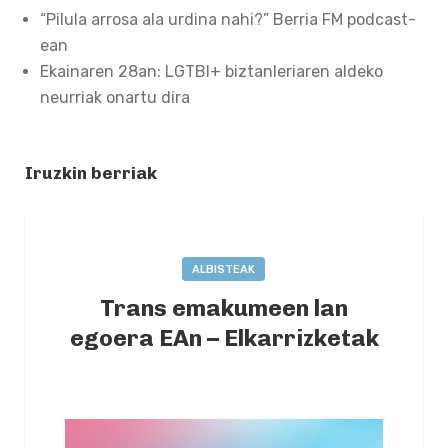
“Pilula arrosa ala urdina nahi?” Berria FM podcast-
ean
Ekainaren 28an: LGTBI+ biztanleriaren aldeko
neurriak onartu dira
Iruzkin berriak
ALBISTEAK
Trans emakumeen lan
egoera EAn – Elkarrizketak
2020-10-03
BY
AINTZANE MUGURUZA
0
COMMENTS