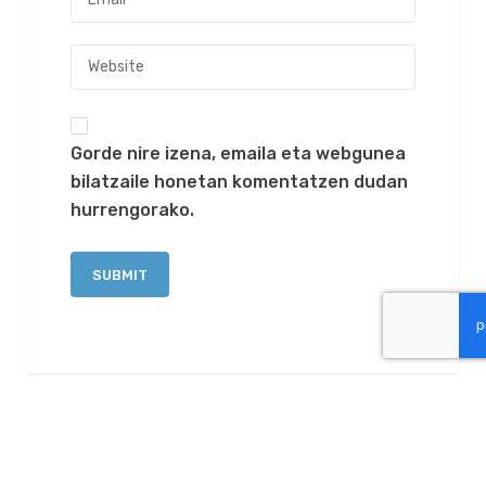
Gorde nire izena, emaila eta webgunea
bilatzaile honetan komentatzen dudan
hurrengorako.