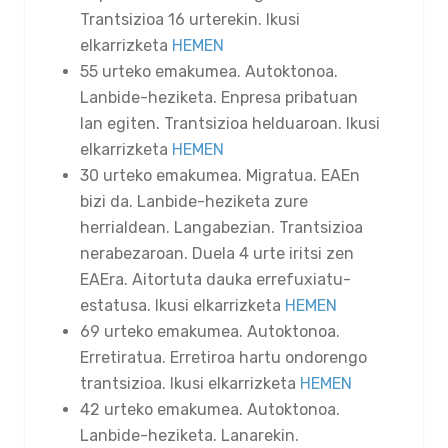
Trantsizioa 16 urterekin. Ikusi
elkarrizketa
HEMEN
55 urteko emakumea. Autoktonoa.
Lanbide-heziketa. Enpresa pribatuan
lan egiten. Trantsizioa helduaroan. Ikusi
elkarrizketa
HEMEN
30 urteko emakumea. Migratua. EAEn
bizi da. Lanbide-heziketa zure
herrialdean. Langabezian. Trantsizioa
nerabezaroan. Duela 4 urte iritsi zen
EAEra. Aitortuta dauka errefuxiatu-
estatusa. Ikusi elkarrizketa
HEMEN
69 urteko emakumea. Autoktonoa.
Erretiratua. Erretiroa hartu ondorengo
trantsizioa. Ikusi elkarrizketa
HEMEN
42 urteko emakumea. Autoktonoa.
Lanbide-heziketa. Lanarekin.