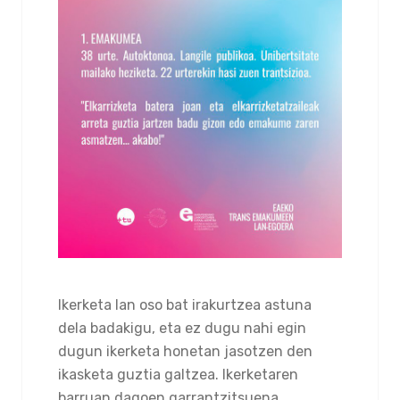
Ikerketa lan oso bat irakurtzea astuna
dela badakigu, eta ez dugu nahi egin
dugun ikerketa honetan jasotzen den
ikasketa guztia galtzea. Ikerketaren
barruan dagoen garrantzitsuena