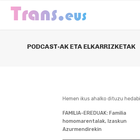
PODCAST-AK ETA ELKARRIZKETAK
Hemen ikus ahalko dituzu hedabi
FAMILIA-EREDUAK: Familia
homomarentalak, Izaskun
Azurmendirekin