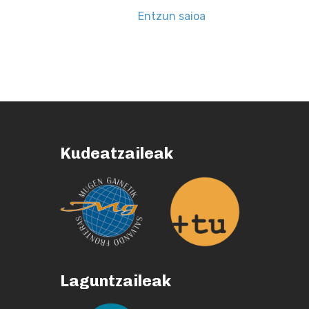
Entzun saioa
Kudeatzaileak
Laguntzaileak