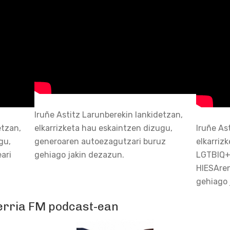
Iruñe Astitz Larunberekin lankidetzan,
etzan,
elkarrizketa hau eskaintzen dizugu,
Iruñe As
gu,
generoaren autoezagutzari buruz
elkarriz
ari
gehiago jakin dezazun.
LGTBIQ+
HIESAren
gehiago 
Berria FM podcast-ean