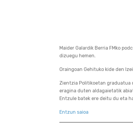
Maider Galardik Berria FMko pod
dizuegu hemen.
Oraingoan Gehituko kide den Izei
Zientzia Politikoetan graduatua 
eragina duten aldagaietatik abia
Entzule batek ere deitu du eta 
Entzun saioa