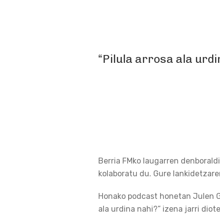
“Pilula arrosa ala urd
Berria FMko laugarren denboraldi
kolaboratu du. Gure lankidetzaren
Honako podcast honetan Julen Gor
ala urdina nahi?” izena jarri diot