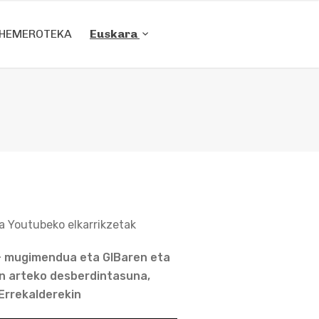
HEMEROTEKA
Euskara
a Youtubeko elkarrikzetak
 mugimendua eta GIBaren eta
n arteko desberdintasuna,
Errekalderekin