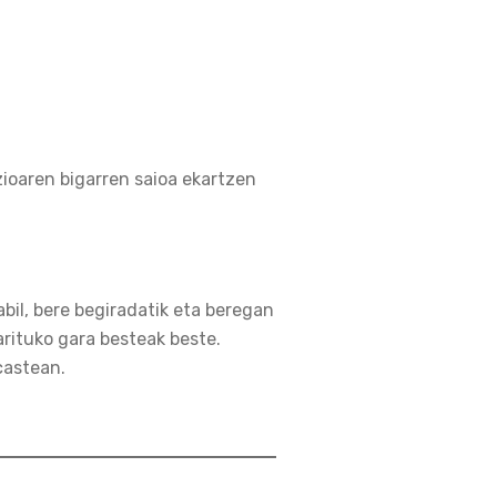
ioaren bigarren saioa ekartzen
bil, bere begiradatik eta beregan
rituko gara besteak beste.
castean.