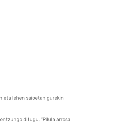
n eta lehen saioetan gurekin
entzungo ditugu, “Pilula arrosa