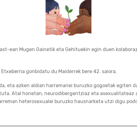
cast-ean Mugen Gainetik eta Gehituekin egin duen kolaboraz
 Etxeberria gonbidatu du Maiderrek bere 42. saiora.
da, eta azken aldian harremanei buruzko gogoetak egiten da
tuta. Atal honetan, neurodibergentziaz eta asexualitateaz a
harreman heterosexualei buruzko hausnarketa utzi digu pod