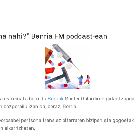
ina nahi?” Berria FM podcast-ean
a estreinatu berri du
Berriak
Maider Galardiren gidaritzapea
 bozgorailu izan da, beraz, Berria.
osabel pertsona trans ez bitarraren bizipen eta gogoetak 
en elkarrizketan.