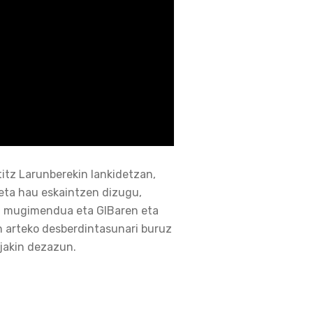
titz Larunberekin lankidetzan,
keta hau eskaintzen dizugu,
 mugimendua eta GIBaren eta
 arteko desberdintasunari buruz
jakin dezazun.