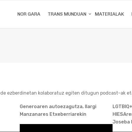
NOR GARA
TRANS MUNDUAN
MATERIALAK
de ezberdinetan kolaboratuz egiten ditugun podcast-ak et
Generoaren autoezagutza, Ilargi
LGTBIQ+
Manzanares Etxeberriarekin
HIESAre
Joseba 