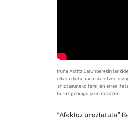
Iruñe Astitz Larunberekin lankid
elkarrizketa hau eskaintzen dizu
aniztasuneko familien errealitate
buruz gehiago jakin dezazun.
“Afektuz ureztatuta” 