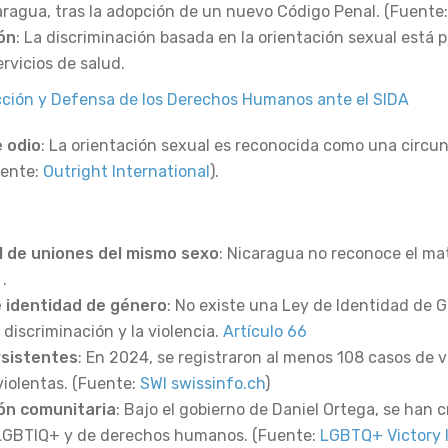
aragua, tras la adopción de un nuevo Código Penal. (Fuente
ón
: La discriminación basada en la orientación sexual está p
rvicios de salud.
cción y Defensa de los Derechos Humanos ante el SIDA
 odio
: La orientación sexual es reconocida como una circu
uente:
Outright International
).​
l de uniones del mismo sexo
: Nicaragua no reconoce el mat
​
e identidad de género
: No existe una Ley de Identidad de 
discriminación y la violencia. ​
Artículo 66
rsistentes
: En 2024, se registraron al menos 108 casos de 
olentas. (Fuente: ​
SWI swissinfo.ch
)
ión comunitaria
: Bajo el gobierno de Daniel Ortega, se han 
GBTIQ+ y de derechos humanos. (Fuente: ​
LGBTQ+ Victory I