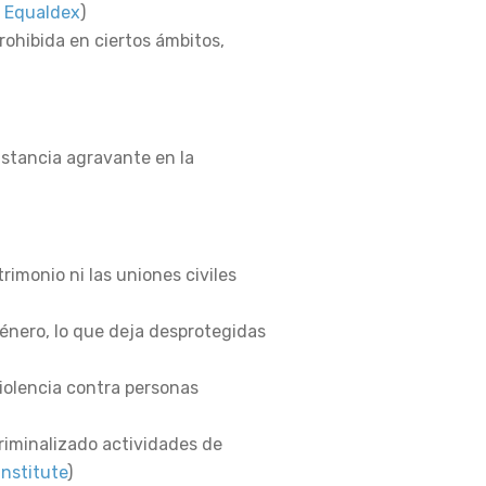
:
Equaldex
)
rohibida en ciertos ámbitos,
nstancia agravante en la
rimonio ni las uniones civiles
Género, lo que deja desprotegidas
violencia contra personas
criminalizado actividades de
nstitute
)