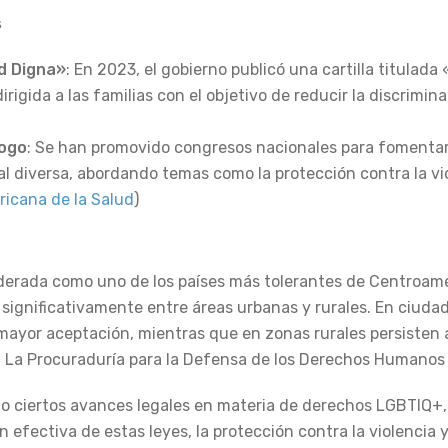
s
ad Digna»
: En 2023, el gobierno publicó una cartilla titulada
dirigida a las familias con el objetivo de reducir la discrimin
logo
: Se han promovido congresos nacionales para fomentar 
l diversa, abordando temas como la protección contra la vio
icana de la Salud
)
erada como uno de los países más tolerantes de Centroamé
ía significativamente entre áreas urbanas y rurales. En ciu
yor aceptación, mientras que en zonas rurales persisten 
 La Procuraduría para la Defensa de los Derechos Humanos
o ciertos avances legales en materia de derechos LGBTIQ+,
 efectiva de estas leyes, la protección contra la violencia